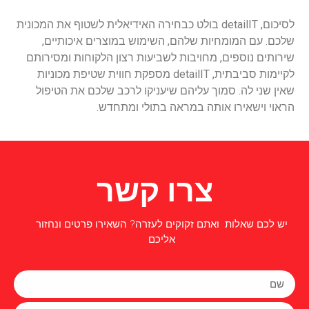
לסיכום, detailIT בולט כבחירה האידיאלית לשטוף את המכונית
שלכם. עם המומחיות שלהם, השימוש במוצרים איכותיים,
שירותים נוספים, מחויבות לשביעות רצון הלקוחות ומסירותם
לקיימות סביבתית, detailIT מספקת חווית שטיפת מכוניות
שאין שני לה. סמוך עליהם שיעניקו לרכב שלכם את הטיפול
הראוי וישאירו אותה במראה בתולי ומתחדש.
צרו קשר
יש לכם שאלות ואתם זקוקים לעזרה? השאירו פרטים ונחזור
אליכם