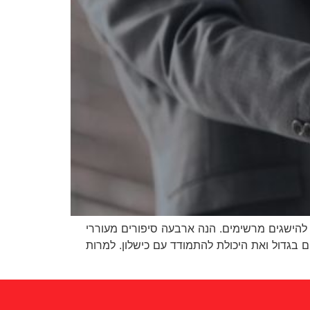
 להישגים מרשימים. הנה ארבעה סיפורים מעוררי
ום בגדול שי אגסי, עם Better Place, מייצג את האומץ לחלום בגדול ואת היכולת להתמודד עם כישלון. למרות