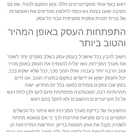
ראש באף אחד מהקריטריונים הללו. וכאן המקום להגיד, שזו גם
הסיבה שאנו בצוות גיא כספי לחלוטין מעדיפים את האפשרות
של בניית תכנית עסקית ספציפית עבור כל עסק.
התפתחות העסק באופן המהיר
והטוב ביותר
חשוב להבין, ככל שישכיל בעסק עסק בשלב מוקדם יותר לשפר
את מערך המכירות, הוא יצליח להצמיח את העסק באופן מהיר
וטוב הרבה יותר בעבורו. ואילו הפוך מכך, ככל שלא ישקיע בכך,
יכול והעסק ישקע או ידשדש במקום במקרה הטוב. אנו חיים
בזמן שבו עסקים צומחים כמעט בכל יום מחדש, ישנה
תחרותיות רבה, הטכנולוגיה מתפתחת מיום ליום ולכן לתת דגש
על כל הקריטריונים החשובים ולא להקל בהם ראש.
החשיבות של בדיקת מערך המכירות הוא איתור כל הכשלים
המצויים בו כיום ומציאת פתרונות לכך. כי אם נטאטא מתחת
לשטיח, נקבל את אותן תוצאות בדיוק. החדשות המדהימות הן
שכיום ניתן לעשות הכל ולתקן הכל, ולכן חשוב להתייעץ עם גורם