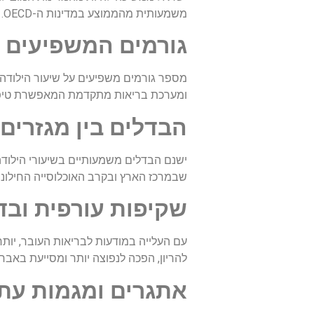
משמעותית מהממוצע במדינות ה-OECD. עם זאת, ניכרת מגמה קלה של ירידה בהשוואה לשנים קודמות, בעיקר במגזר היהודי הלא-חרדי.
גורמים המשפיעים ע
מספר גורמים משפיעים על שיעור הילודה 
ומערכת בריאות מתקדמת המאפשרת טיפולי
הבדלים בין מגזרים 
ישנם הבדלים משמעותיים בשיעורי הילודה ב
שבמרכז הארץ ובקרב האוכלוסייה החילוני
שקיפות עורפית ובד
עם העלייה במודעות לבריאות העובר, יות
להריון, הפכה לנפוצה יותר ומסייעת באבח
אתגרים ומגמות עתי