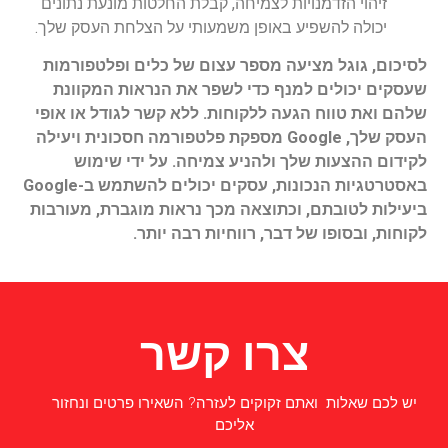
זיהוי הזדמנויות לצמיחה, קבלת החלטות מונעת נתונים
יכולה להשפיע באופן משמעותי על הצלחת העסק שלך.
לסיכום, גוגל מציעה מספר עצום של כלים ופלטפורמות
שעסקים יכולים למנף כדי לשפר את הנראות המקוונת
שלהם ואת טווח הגעה ללקוחות. ללא קשר לגודל או אופי
העסק שלך, Google מספקת פלטפורמה חסכונית ויעילה
לקידום ההצעות שלך ולהניע צמיחה. על ידי שימוש
באסטרטגיות הנכונות, עסקים יכולים להשתמש ב-Google
ביעילות לטובתם, וכתוצאה מכך נראות מוגברת, מעורבות
לקוחות, ובסופו של דבר, רווחיות רבה יותר.
צרו קשר
יש לכם שאלות ואתם זקוקים לעזרה? השאירו פרטים ונחזור
אליכם