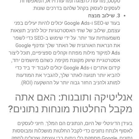
טקסט, מודעות לתצוגה ומודעות וידאו, המאפשרות
לעסקים לעסוק בקהל שלהם בדרכים שונות.
3. שילוב מנצח
בעוד ש-SEO ו-Google Ads יכולים להיות יעילים בפני
עצמם, שילוב של שתי האסטרטגיות יכול להניב תוצאות
משמעותיות עוד יותר. על ידי שימוש ב-SEO כדי לשפר
את הנראות האורגנית של האתר שלך ומינוף Google
Ads למיקוד מילות מפתח וקהלים ספציפיים, תוכל ליצור
אסטרטגיית שיווק מקוונת מקיפה. כשהם מיושמים יחד,
קידום אתרים ו-Google Ads יכולים לעבוד יד ביד כדי
להביא יותר תנועה לאתר שלך, להגביר את המודעות
למותג ולהניב החזר גבוה יותר על ההשקעה (ROI).
אנליטיקה ותובנות: האם אתה
מקבל החלטות מונחות נתונים?
בעידן הדיגיטלי של היום, הנתונים הם המלך. חיוני לעסקים
לאסוף ולנתח נתונים כדי לקבל החלטות מושכלות ומבוססות
נתונים. Google מספקת כלי ניתוח רבי עוצמה שיכולים לספק