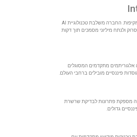
חברת Intelligo Group, שנוסדה על ידי יוצאי יחידות מודיעין, פיתחה פלטפורמה אוטומטית לביצוע בדיקות רקע מקיפות. החברה משלבת טכנולוגיית AI
רוק ולנתח מיליוני מסמכים תוך דקות
יתחה אלגוריתמים מתקדמים המסוגלים
וסדות פיננסיים מובילים ברחבי העולם.
קטרוני. החברה מספקת פתרונות לבדיקת שרשרת
נסיים גדולים.
 טכניקות מודיעין מתקדמות עם