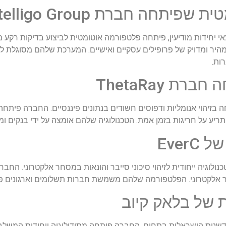
חה חברת Intelligo Group
היר ומדויק של פרופילים עסקיים ואישיים. המערכת שלהם מסוגלת לס
ות.
ת ThetaRay
 מתמחה בזיהוי אנומליות ודפוסים חשודים בנתונים פיננסיים. החברה פ
תריע על חריגות בזמן אמת. הטכנולוגיה שלהם אומצה על ידי בנקים ומ
Ever
ר EverCompliant) פיתחה טכנולוגיה ייחודית לזיהוי סיכוני סייבר והונאות במסחר אל
 אלקטרוני. הפלטפורמה שלהם משמשת חברות תשלומים וארגונים פינ
ת של בלאק קיוב
שנות הישראלית בתחום. החברה פיתחה מתודולוגיה ייחודית המשלבת