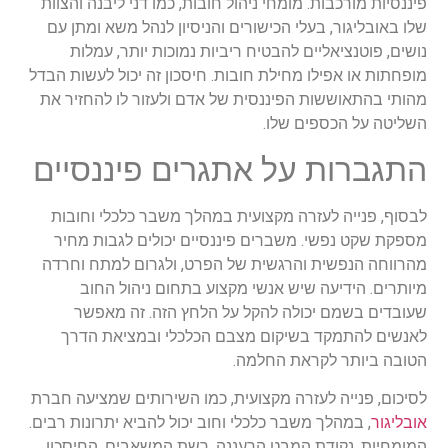
פיננסיות מורכבות. מומחי ניהול חובות, כמו דני ליבנה והצוות
שלו באובליגור, בעלי הכישורים והניסיון לנהל משא ומתן עם
נושים, פוטנציאליים להבטיח ריביות נמוכות יותר, עמלות
מופחתות או אפילו מחילת חובות. חיסכון זה יכול לעשות הבדל
מהותי בהתאוששות הפיננסית של אדם ולעזור לו להחזיר את
השליטה על הכספים שלו.
התגברות על אתגרים פיננסיים
לבסוף, פנייה לעזרה מקצועית במהלך משבר כלכלי וחובות
מספקת שקט נפשי. משברים פיננסיים יכולים לגבות מחיר
מהרווחה הנפשית והרגשית של הפרט, ולגרום למתח וחרדה
מיותרים. הידיעה שיש אנשי מקצוע בתחום ניהול החוב
שעובדים בשמם יכולה להקל על הלחץ הזה. זה מאפשר
לאנשים להתמקד בשיקום מצבם הכלכלי ובמציאת הדרך
הטובה ביותר לקראת החלמה.
לסיכום, פנייה לעזרה מקצועית, כמו השירותים שמציעה חברת
אובליגור
, במהלך משבר כלכלי וחוב יכול להביא יתרונות רבים.
המומחיות, נקודת המבט הרעננה, רשת המשאבים, החיסכון